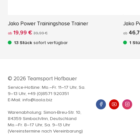
Jako Power Trainingshose Trainer
Jako P
19,99 €
46,7
ab
39,99 €
ab
13 Stück
sofort verfügbar
1 St
© 2026 Teamsport Hofbauer
Service-Hotline: Mo.–Fr. 11–17 Uhr, Sa.
9–13 Uhr, +49 (0)8571 920351
E-Mail: info@laola.biz
Warenabholung: Simon-Breu-Str. 10,
84359 Simbach/Inn, Deutschland
Mo.–Fr. 8–17 Uhr, Sa. 9–13 Uhr
(Vereinstermine nach Vereinbarung)