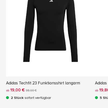
Adidas Techfit 23 Funktionsshirt langarm
Adidas
19,00 €
19,8
ab
38,00 €
ab
2 Stück
sofort verfügbar
5 St