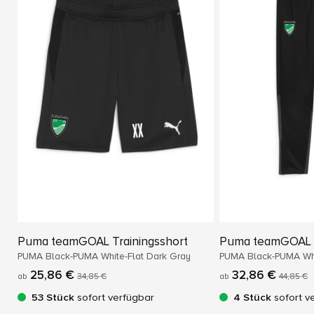
Puma teamGOAL Trainingsshort
Puma teamGOAL T
PUMA Black-PUMA White-Flat Dark Gray
PUMA Black-PUMA Whi
25,86 €
32,86 €
ab
34,85 €
ab
44,85 €
53 Stück
sofort verfügbar
4 Stück
sofort v