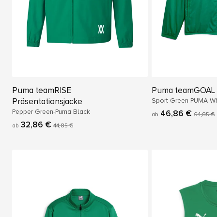
Puma teamRISE
Puma teamGOAL A
Präsentationsjacke
Sport Green-PUMA Wh
Pepper Green-Puma Black
46,86 €
ab
64,85 €
32,86 €
ab
44,85 €