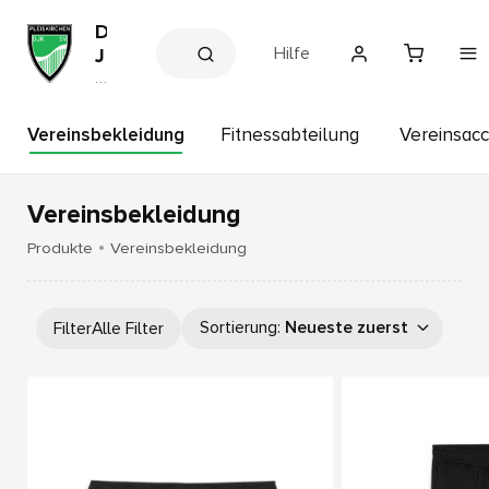
D
Hilfe
J
K
V
e
S
r
V
e
Vereinsbekleidung
Fitnessabteilung
Vereinsacc
P
in
s
l
s
e
h
Vereinsbekleidung
i
o
p
s
Produkte
Vereinsbekleidung
k
ir
c
Sortierung
:
Neueste zuerst
Filter
Alle Filter
h
e
n