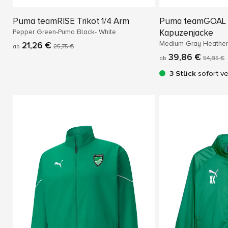
Puma teamRISE Trikot 1/4 Arm
Puma teamGOAL 
Pepper Green-Puma Black- White
Kapuzenjacke
Medium Gray Heather
21,26 €
ab
25,75 €
39,86 €
ab
54,85 €
3 Stück
sofort v