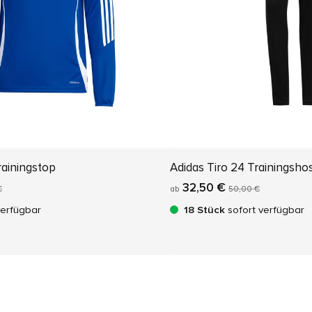
rainingstop
Adidas Tiro 24 Trainingsho
32,50 €
€
ab
50,00 €
verfügbar
18 Stück
sofort verfügbar