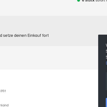
6 Stück
sofort 
 setze deinen Einkauf fort
0351
chland