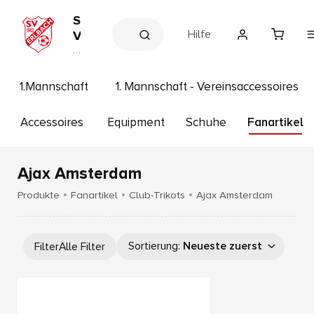
S
Hilfe
V
E
V
e
r
r
l
e
1.Mannschaft
1. Mannschaft - Vereinsaccessoires
b
in
s
a
s
Accessoires
Equipment
Schuhe
Fanartikel
c
h
h
o
p
1
Ajax Amsterdam
9
6
Produkte
Fanartikel
Club-Trikots
Ajax Amsterdam
3
Sortierung
:
Neueste zuerst
Filter
Alle Filter