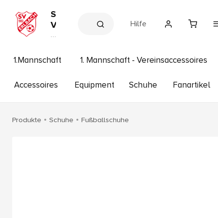
S
Hilfe
V
E
V
e
r
r
l
e
1.Mannschaft
1. Mannschaft - Vereinsaccessoires
b
in
s
a
s
Accessoires
Equipment
Schuhe
Fanartikel
c
h
h
o
p
1
Produkte
Schuhe
Fußballschuhe
9
6
3