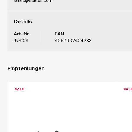
sales@adidas.com
Details
Art.-Nr.
EAN
JR3108
4067902404288
Empfehlungen
SALE
SAL