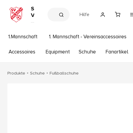
S
Hilfe
V
E
V
e
r
r
l
e
1.Mannschaft
1. Mannschaft - Vereinsaccessoires
b
in
s
a
s
Accessoires
Equipment
Schuhe
Fanartikel
c
h
h
o
p
1
Produkte
Schuhe
Fußballschuhe
9
6
3