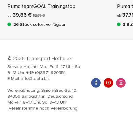
Puma teamGOAL Trainingstop
Puma t
39,86 €
37,7
ab
52,75 €
ab
26 Stück
sofort verfügbar
3 St
© 2026 Teamsport Hofbauer
Service-Hotline: Mo.–Fr. 11–17 Uhr, Sa.
9–13 Uhr, +49 (0)8571 920351
E-Mail: info@laola.biz
Warenabholung: Simon-Breu-Str. 10,
84359 Simbach/Inn, Deutschland
Mo.–Fr. 8–17 Uhr, Sa. 9–13 Uhr
(Vereinstermine nach Vereinbarung)