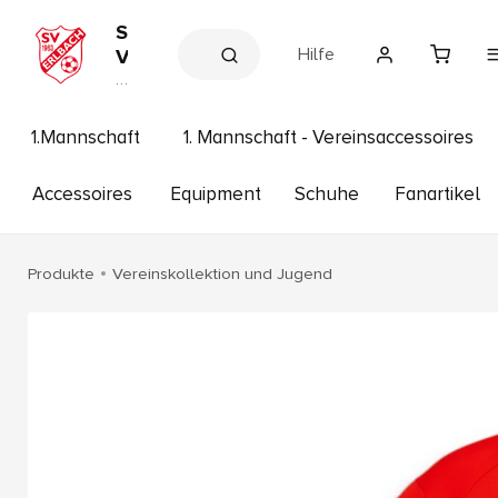
S
Hilfe
V
E
V
e
r
r
l
e
1.Mannschaft
1. Mannschaft - Vereinsaccessoires
b
in
s
a
s
Accessoires
Equipment
Schuhe
Fanartikel
c
h
h
o
p
1
Produkte
Vereinskollektion und Jugend
9
6
3