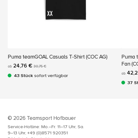
Puma teamGOAL Casuals T-Shirt (COC AG)
Puma 
Fan (C
24,76 €
ab
30,75 €
42,2
ab
43 Stück
sofort verfügbar
37 S
© 2026 Teamsport Hofbauer
Service-Hotline: Mo.–Fr. 11–17 Uhr, Sa.
9–13 Uhr, +49 (0)8571 920351