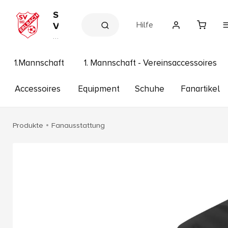
S
Hilfe
V
E
V
e
r
r
l
e
1.Mannschaft
1. Mannschaft - Vereinsaccessoires
b
in
s
a
s
Accessoires
Equipment
Schuhe
Fanartikel
c
h
h
o
p
1
Produkte
Fanausstattung
9
6
3