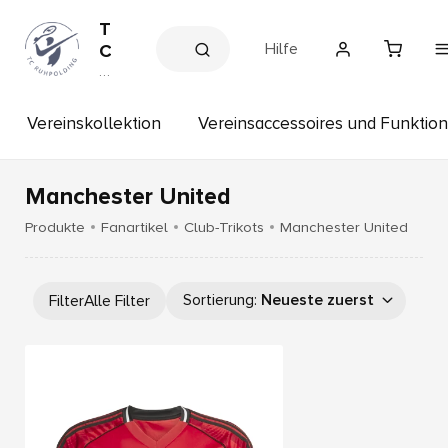
T
Hilfe
C
R
V
e
u
r
h
ei
Vereinskollektion
Vereinsaccessoires und Funktio
p
n
s
o
s
l
h
Manchester United
d
o
p
i
Produkte
Fanartikel
Club-Trikots
Manchester United
n
g
Sortierung
:
Neueste zuerst
Filter
Alle Filter