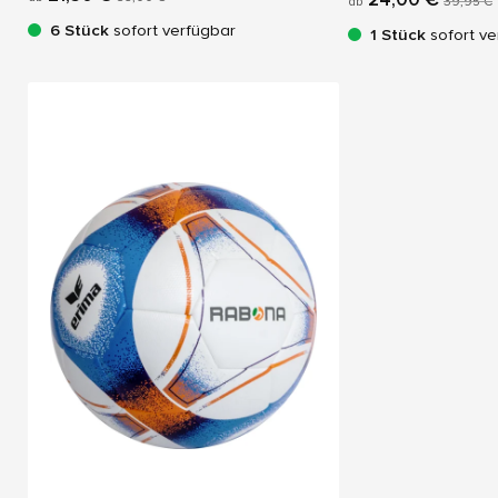
ab
39,95 €
6 Stück
sofort verfügbar
1 Stück
sofort ve