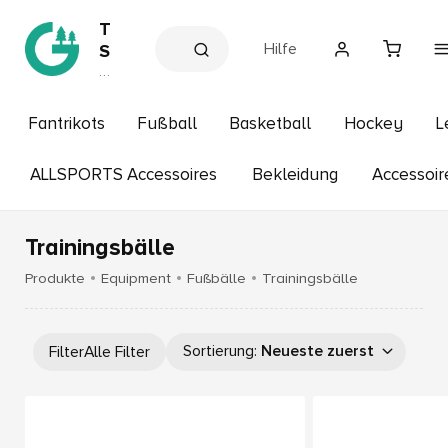
T
Hilfe
S
V
V
e
G
r
r
e
Fantrikots
Fußball
Basketball
Hockey
L
ü
in
s
n
s
ALLSPORTS Accessoires
Bekleidung
Accessoir
w
h
a
o
p
l
Trainingsbälle
d
Produkte
Equipment
Fußbälle
Trainingsbälle
Sortierung
:
Neueste zuerst
Filter
Alle Filter