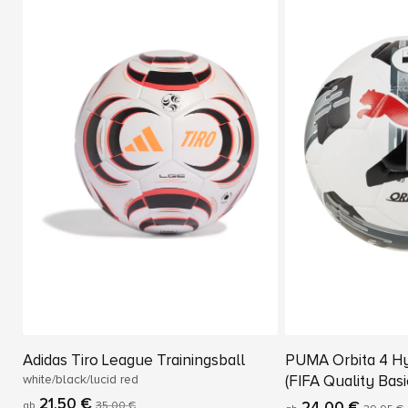
Adidas Tiro League Trainingsball
PUMA Orbita 4 Hy
white/black/lucid red
(FIFA Quality Basi
21,50 €
24,00 €
ab
35,00 €