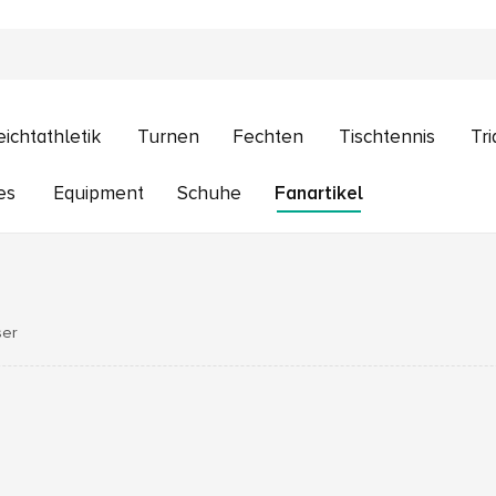
eichtathletik
Turnen
Fechten
Tischtennis
Tri
es
Equipment
Schuhe
Fanartikel
ser