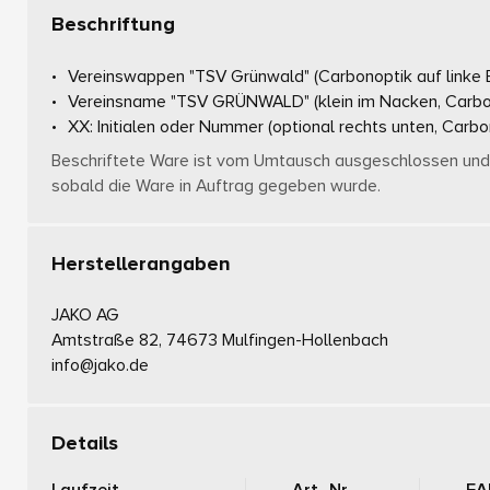
Beschriftung
Vereinswappen "TSV Grünwald"
(Carbonoptik auf linke
Vereinsname "TSV GRÜNWALD"
(klein im Nacken, Carb
XX: Initialen oder Nummer
(optional rechts unten, Carbo
Beschriftete Ware ist vom Umtausch ausgeschlossen und 
sobald die Ware in Auftrag gegeben wurde.
Herstellerangaben
JAKO AG
Amtstraße 82, 74673 Mulfingen-Hollenbach
info@jako.de
Details
Laufzeit
Art.-Nr.
EA