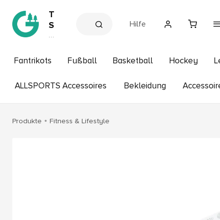
T
Hilfe
S
V
V
e
G
r
r
e
Fantrikots
Fußball
Basketball
Hockey
L
ü
in
s
n
s
ALLSPORTS Accessoires
Bekleidung
Accessoir
w
h
a
o
p
l
Produkte
Fitness & Lifestyle
d