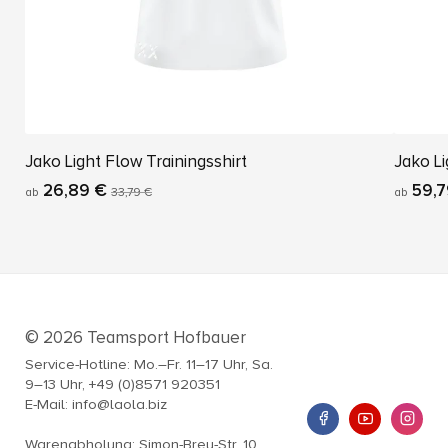
Jako Light Flow Trainingsshirt
Jako Li
26,89 €
59,7
ab
33,79 €
ab
© 2026 Teamsport Hofbauer
Service-Hotline: Mo.–Fr. 11–17 Uhr, Sa.
9–13 Uhr, +49 (0)8571 920351
E-Mail: info@laola.biz
Warenabholung: Simon-Breu-Str. 10,