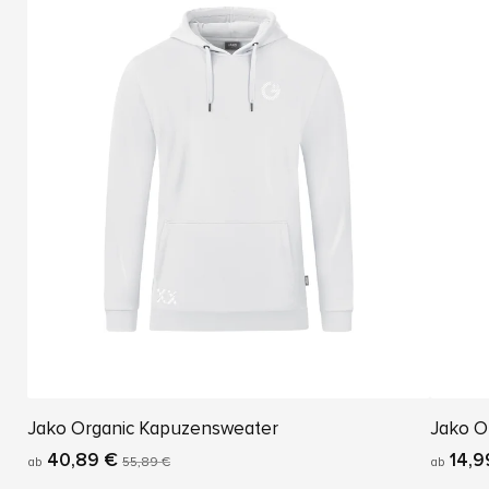
Jako Organic Kapuzensweater
Jako Or
40,89 €
14,9
ab
55,89 €
ab