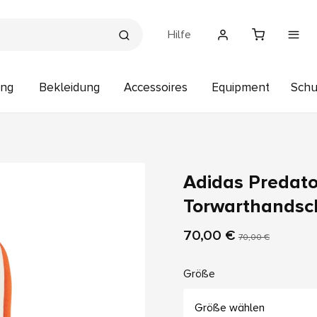
Hilfe
ung
Bekleidung
Accessoires
Equipment
Sch
Adidas Predat
Torwarthandsc
70,00 €
70,00 €
Größe
Größe wählen