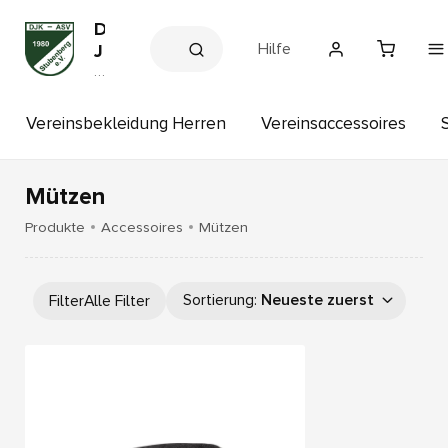
D
Hilfe
J
K
V
e
-
r
A
e
Vereinsbekleidung Herren
Vereinsaccessoires
S
in
s
V
s
S
h
Mützen
t
o
p
u
Produkte
Accessoires
Mützen
b
e
n
Sortierung
:
Neueste zuerst
Filter
Alle Filter
b
e
r
g