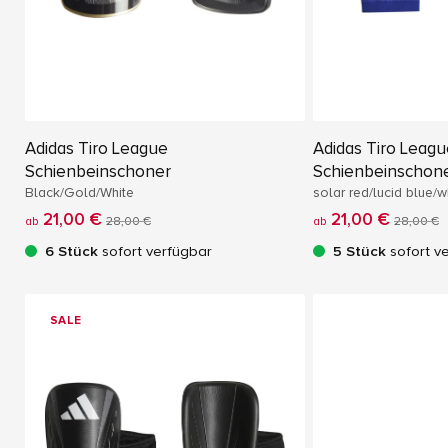
Adidas Tiro League
Adidas Tiro Leag
Schienbeinschoner
Schienbeinschon
Black/Gold/White
solar red/lucid blue/w
21,00 €
21,00 €
ab
28,00 €
ab
28,00 €
6 Stück
sofort verfügbar
5 Stück
sofort v
SALE