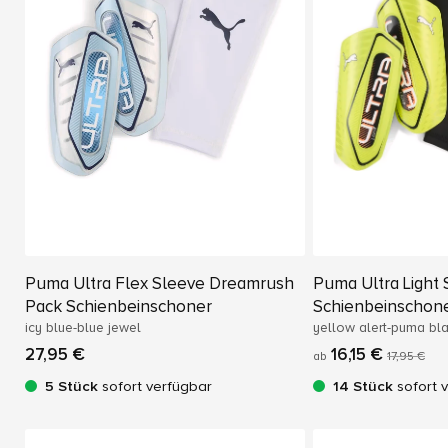
Puma Ultra Flex Sleeve Dreamrush
Puma Ultra Light
Pack Schienbeinschoner
Schienbeinschon
icy blue-blue jewel
yellow alert-puma bl
27,95 €
16,15 €
ab
17,95 €
5 Stück
sofort verfügbar
14 Stück
sofort 