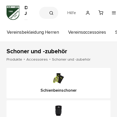
D
Hilfe
J
K
V
e
-
r
A
e
Vereinsbekleidung Herren
Vereinsaccessoires
S
in
s
V
s
S
h
Schoner und -zubehör
t
o
p
u
Produkte
Accessoires
Schoner und -zubehör
b
e
n
b
e
Schienbeinschoner
r
g