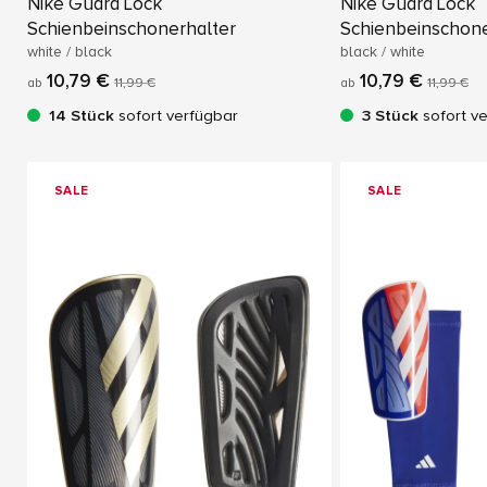
Nike Guard Lock
Nike Guard Lock
Schienbeinschonerhalter
Schienbeinschone
white / black
black / white
10,79 €
10,79 €
ab
11,99 €
ab
11,99 €
14 Stück
sofort verfügbar
3 Stück
sofort v
SALE
SALE