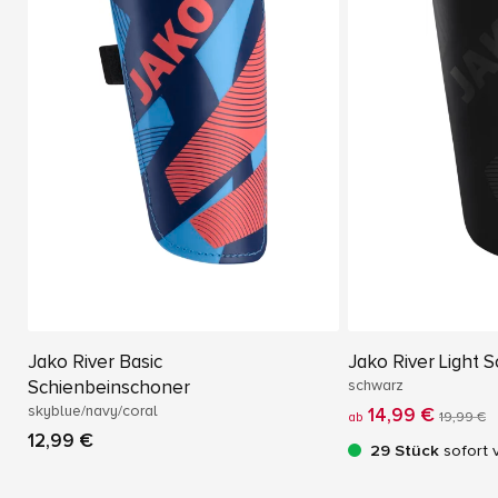
Jako River Basic
Jako River Light 
Schienbeinschoner
schwarz
skyblue/navy/coral
14,99 €
ab
19,99 €
12,99 €
29 Stück
sofort 