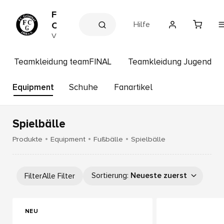
F
Hilfe
C
G
V
e
r
r
ü
e
Teamkleidung teamFINAL
Teamkleidung Jugend
n
i
n
t
s
Equipment
Schuhe
Fanartikel
h
s
a
h
o
l
p
Spielbälle
Produkte
Equipment
Fußbälle
Spielbälle
Sortierung
:
Neueste zuerst
Filter
Alle Filter
NEU