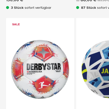
ab
159,99 
3 Stück
sofort verfügbar
87 Stück
sofort 
SALE