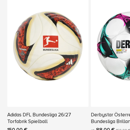
Adidas DFL Bundesliga 26/27
Derbystar Österre
Torfabrik Spielball
Bundesliga Brilla
Spielball
150,00 €
88,00 €