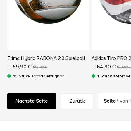
Erima Hybrid RABONA 2.0 Spielball
Adidas Tiro PRO 2
69,90 €
64,90 €
ab
109,99 €
ab
100,00 
15 Stück
sofort verfügbar
1 Stück
sofort ve
Nächste Seite
Zurück
Seite
1
von
1