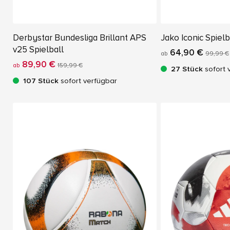
Derbystar Bundesliga Brillant APS
Jako Iconic Spielb
v25 Spielball
64,90 €
ab
99,99 €
89,90 €
ab
159,99 €
27 Stück
sofort 
107 Stück
sofort verfügbar