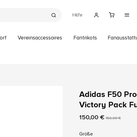
Hilfe
orf
Vereinsaccessoires
Fantrikots
Fanausstatt
Adidas F50 Pro
Victory Pack F
150,00 €
150,00 €
Größe