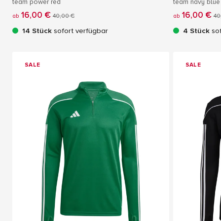
team power red
team navy blue
16,00 €
16,00 €
ab
40,00 €
ab
40
14 Stück
sofort verfügbar
4 Stück
sof
SALE
SALE