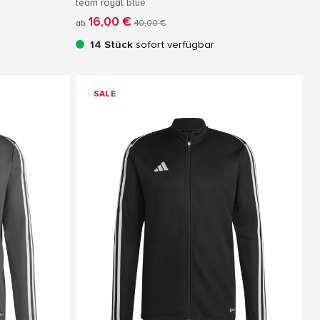
team royal blue
16,00 €
ab
40,00 €
14 Stück
sofort verfügbar
SALE