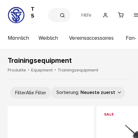
T
Hilfe
S
V
V
e
S
r
i
e
Männlich
Weiblich
Vereinsaccessoires
Fan- 
m
in
s
b
s
a
h
Trainingsequipment
c
o
p
h
Produkte
Equipment
Trainingsequipment
a
.
I
Sortierung
:
Neueste zuerst
Filter
Alle Filter
n
n
1
SALE
8
6
4
e