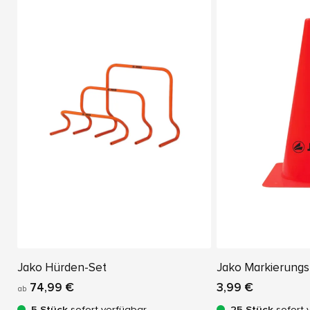
Jako Hürden-Set
Jako Markierung
74,99 €
3,99 €
ab
5 Stück
sofort verfügbar
25 Stück
sofort 