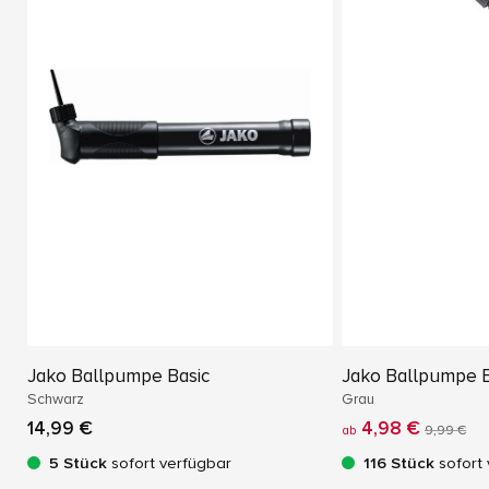
.
V
.
A
b
t
e
il
u
n
g
H
a
n
d
Jako Ballpumpe Basic
Jako Ballpumpe B
b
Schwarz
Grau
a
14,99 €
4,98 €
ll
ab
9,99 €
5 Stück
sofort verfügbar
116 Stück
sofort 