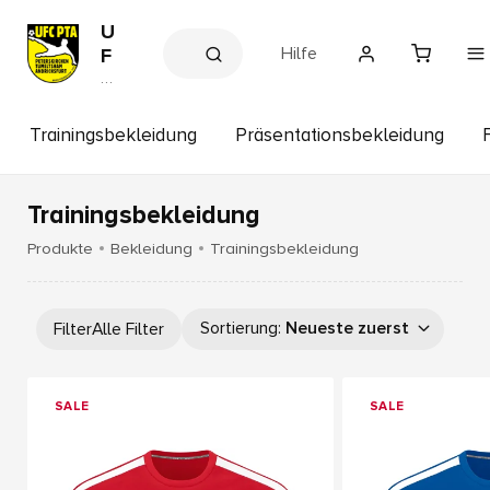
U
Hilfe
F
C
V
e
P
r
T
ei
Trainingsbekleidung
Präsentationsbekleidung
A
n
s
s
h
Trainingsbekleidung
o
p
Produkte
Bekleidung
Trainingsbekleidung
Sortierung
:
Neueste zuerst
Filter
Alle Filter
SALE
SALE