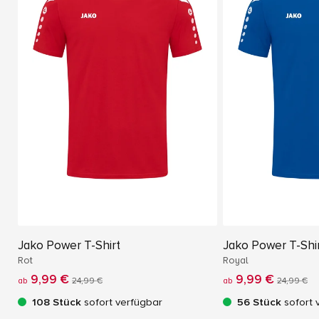
Jako Power T-Shirt
Jako Power T-Shi
Rot
Royal
9,99 €
9,99 €
ab
24,99 €
ab
24,99 €
108 Stück
sofort verfügbar
56 Stück
sofort 