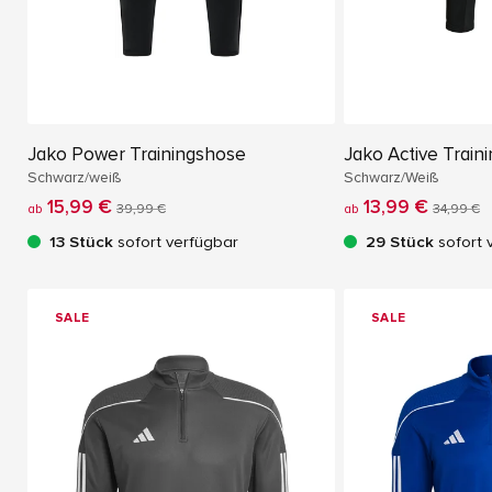
Jako Power Trainingshose
Jako Active Train
Schwarz/weiß
Schwarz/Weiß
15,99 €
13,99 €
ab
39,99 €
ab
34,99 €
13 Stück
sofort verfügbar
29 Stück
sofort 
SALE
SALE