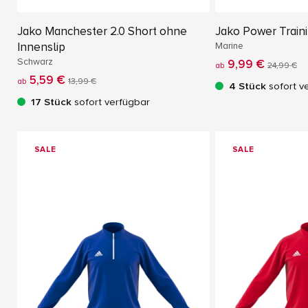
Jako Manchester 2.0 Short ohne
Jako Power Train
Innenslip
Marine
Schwarz
9,99 €
ab
24,99 €
5,59 €
ab
13,99 €
4 Stück
sofort v
17 Stück
sofort verfügbar
SALE
SALE