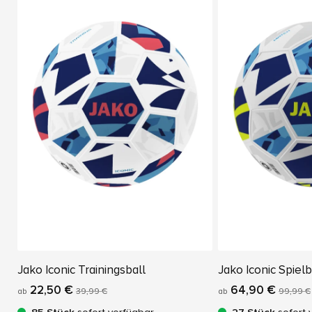
Jako Iconic Trainingsball
Jako Iconic Spielb
22,50 €
64,90 €
ab
39,99 €
ab
99,99 €
85 Stück
sofort verfügbar
27 Stück
sofort 