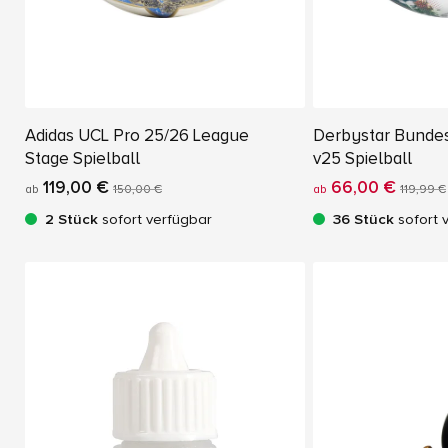
Adidas UCL Pro 25/26 League
Derbystar Bundes
Stage Spielball
v25 Spielball
119,00 €
66,00 €
ab
150,00 €
ab
119,99 €
2 Stück
sofort verfügbar
36 Stück
sofort 