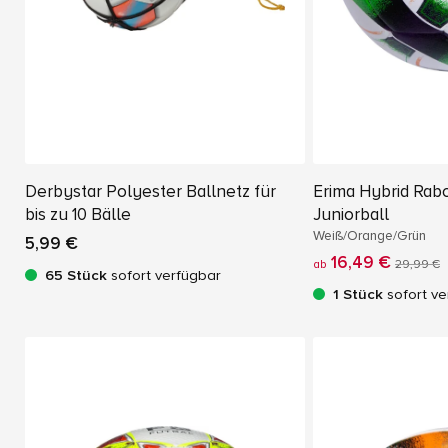
Derbystar Polyester Ballnetz für
Erima Hybrid Rab
bis zu 10 Bälle
Juniorball
Weiß/Orange/Grün
5,99 €
16,49 €
ab
29,99 €
65 Stück
sofort verfügbar
1 Stück
sofort ve