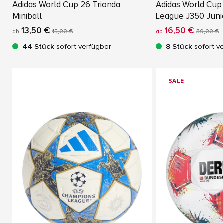
Adidas World Cup 26 Trionda
Adidas World Cup
Miniball
League J350 Juni
13,50 €
16,50 €
ab
15,00 €
ab
30,00 €
44 Stück
sofort verfügbar
8 Stück
sofort v
SALE