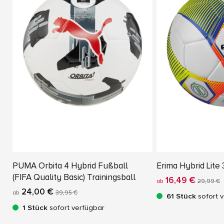
PUMA Orbita 4 Hybrid Fußball
Erima Hybrid Lite
(FIFA Quality Basic) Trainingsball
16,49 €
ab
29,99 €
24,00 €
ab
39,95 €
61 Stück
sofort 
1 Stück
sofort verfügbar