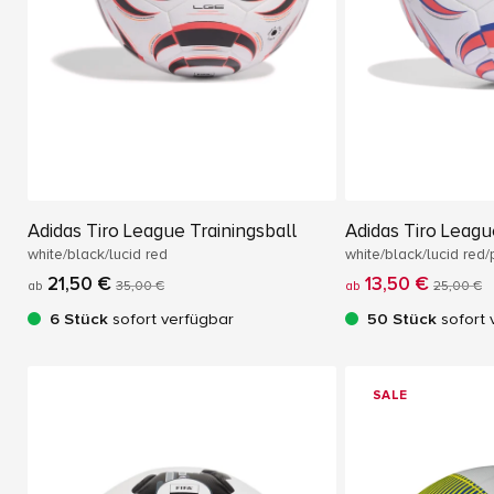
Adidas Tiro League Trainingsball
Adidas Tiro Leagu
white/black/lucid red
white/black/lucid red
21,50 €
13,50 €
ab
35,00 €
ab
25,00 €
6 Stück
sofort verfügbar
50 Stück
sofort 
SALE