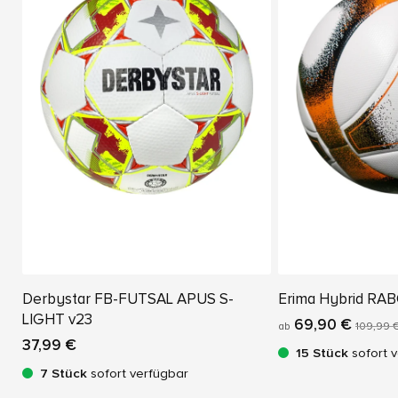
Derbystar FB-FUTSAL APUS S-
Erima Hybrid RAB
LIGHT v23
69,90 €
ab
109,99 
37,99 €
15 Stück
sofort 
7 Stück
sofort verfügbar