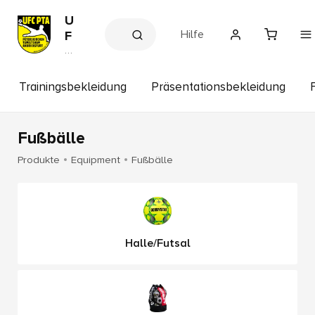
U
Hilfe
F
C
V
e
P
r
T
ei
Trainingsbekleidung
Präsentationsbekleidung
A
n
s
s
h
Fußbälle
o
p
Produkte
Equipment
Fußbälle
Halle/Futsal