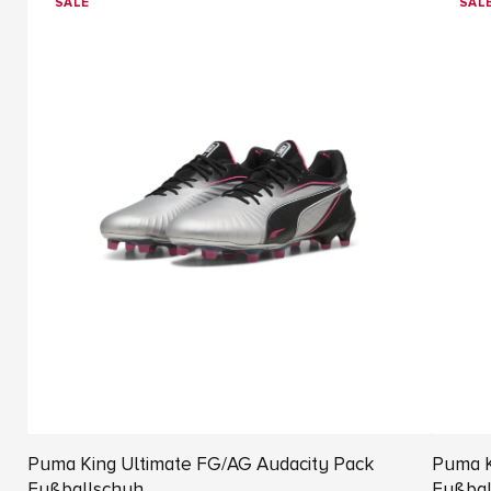
SALE
SAL
Puma King Ultimate FG/AG Audacity Pack
Puma K
Fußballschuh
Fußbal