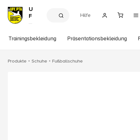
U
Hilfe
F
C
V
e
P
r
T
ei
Trainingsbekleidung
Präsentationsbekleidung
A
n
s
s
h
Produkte
Schuhe
Fußballschuhe
o
p