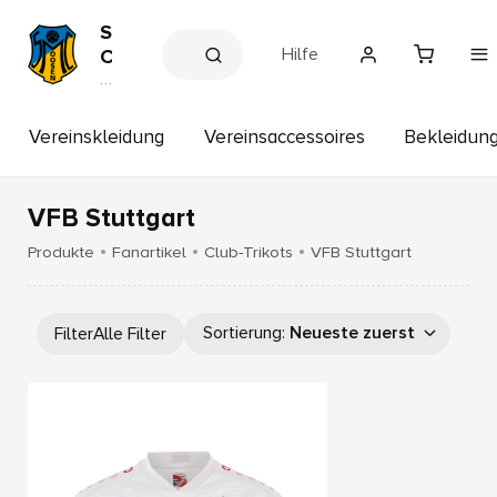
S
Hilfe
C
M
V
e
o
r
o
e
Vereinskleidung
Vereinsaccessoires
Bekleidun
s
in
s
e
s
n
h
VFB Stuttgart
o
p
Produkte
Fanartikel
Club-Trikots
VFB Stuttgart
Sortierung
:
Neueste zuerst
Filter
Alle Filter