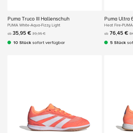
Puma Truco III Hallenschuh
Puma Ultra 
PUMA White-Aqua-Fizzy Light
Heat Fire-PUMA
35,95 €
76,45 €
ab
39,95 €
ab
84
10 Stück
sofort verfügbar
5 Stück
sof