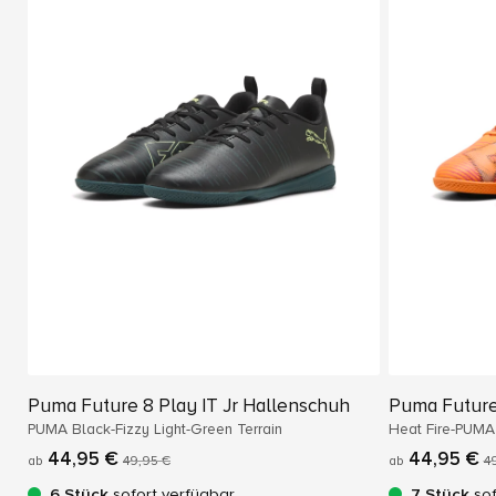
Puma Future 8 Play IT Jr Hallenschuh
Puma Future 
PUMA Black-Fizzy Light-Green Terrain
Heat Fire-PUMA
44,95 €
44,95 €
ab
49,95 €
ab
4
6 Stück
sofort verfügbar
7 Stück
sof