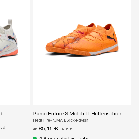
d
Puma Future 8 Match IT Hallenschuh
Heat Fire-PUMA Black-Ravish
Red
85,45 €
ab
94,95 €
4 Stück
sofort verfügbar