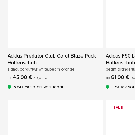
Adidas Predator Club Coral Blaze Pack
Adidas F50 L
Hallenschuh
Hallenschuh
signal coral/ftwr white/beam orange
beam orange/luc
45,00 €
81,00 €
ab
50,00 €
ab
90
3 Stück
sofort verfügbar
1 Stück
sof
SALE