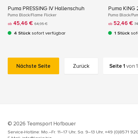
Puma PRESSING IV Hallenschuh
Puma KING 2
Puma Black/Flame Flicker
Puma Black/Pu
45,46 €
52,46 €
ab
64,95 €
ab
74
4 Stück
sofort verfügbar
1 Stück
sof
Nächste Seite
Zurück
Seite
1
von
1
© 2026 Teamsport Hofbauer
Service-Hotline: Mo.–Fr. 11–17 Uhr, Sa. 9–13 Uhr, +49 (0)8571 92