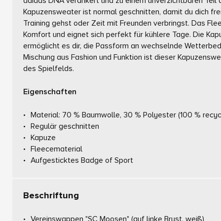
adidas DNA verankert und zu einem unverzichtbaren Teil
Kapuzensweater ist normal geschnitten, damit du dich fr
Training gehst oder Zeit mit Freunden verbringst. Das Fl
Komfort und eignet sich perfekt für kühlere Tage. Die Kap
ermöglicht es dir, die Passform an wechselnde Wetterbed
Mischung aus Fashion und Funktion ist dieser Kapuzensweat
des Spielfelds.
Eigenschaften
Material: 70 % Baumwolle, 30 % Polyester (100 % recyc
Regulär geschnitten
Kapuze
Fleecematerial
Aufgesticktes Badge of Sport
Beschriftung
Vereinswappen "SC Moosen"
(auf linke Brust, weiß)