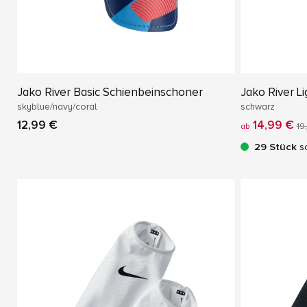
Jako River Basic Schienbeinschoner
Jako River L
skyblue/navy/coral
schwarz
12,99 €
14,99 €
ab
19
29 Stück
so