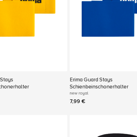
 Stays
Erima Guard Stays
chonerhalter
Schienbeinschonerhalter
new royal
7,99 €