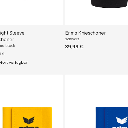
ight Sleeve
Erima Knieschoner
choner
schwarz
uma black
39,99 €
5 €
fort verfügbar