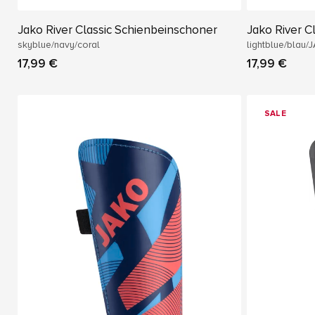
Jako River Classic Schienbeinschoner
Jako River C
skyblue/navy/coral
lightblue/blau/
17,99 €
17,99 €
SALE