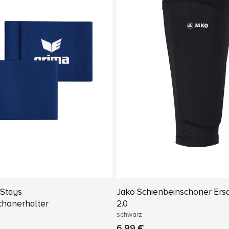
 Stays
Jako Schienbeinschoner Ers
chonerhalter
2.0
schwarz
6,99 €