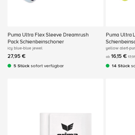
Puma Ultra Flex Sleeve Dreamrush
Puma Ultra L
Pack Schienbeinschoner
Schienbeins
icy blue-blue jewel
yellow alert-p
27,95 €
16,15 €
ab
17,9
5 Stück
sofort verfügbar
14 Stück
so