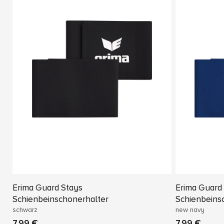
Erima Guard Stays
Erima Guard
Schienbeinschonerhalter
Schienbeins
schwarz
new navy
7,99 €
7,99 €