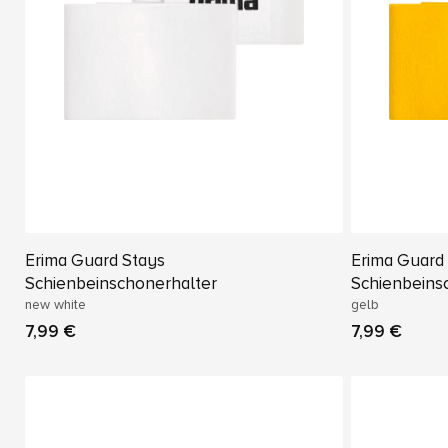
Erima Guard Stays
Erima Guard
Schienbeinschonerhalter
Schienbeins
new white
gelb
7,99 €
7,99 €