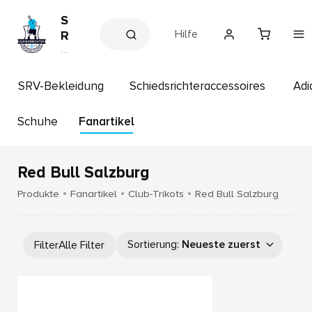
S
Hilfe
R
V
P
a
A
rt
u
n
SRV-Bekleidung
Schiedsrichteraccessoires
Adi
g
e
r
s
s
Schuhe
Fanartikel
b
h
u
o
p
r
Red Bull Salzburg
g
Produkte
Fanartikel
Club-Trikots
Red Bull Salzburg
Sortierung
:
Neueste zuerst
Filter
Alle Filter