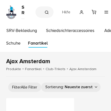
S
Hilfe
R
V
P
a
A
rt
u
n
SRV-Bekleidung
Schiedsrichteraccessoires
Adi
g
e
r
s
s
Schuhe
Fanartikel
b
h
u
o
p
r
Ajax Amsterdam
g
Produkte
Fanartikel
Club-Trikots
Ajax Amsterdam
Sortierung
:
Neueste zuerst
Filter
Alle Filter