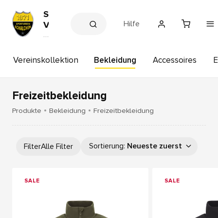
S
Hilfe
V
H
V
e
A
r
I
e
Vereinskollektion
Bekleidung
Accessoires
E
S
in
s
c
s
h
h
Freizeitbekleidung
a
o
p
l
Produkte
Bekleidung
Freizeitbekleidung
c
h
e
Sortierung
:
Neueste zuerst
Filter
Alle Filter
n
SALE
SALE