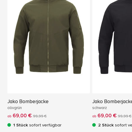
Jako Bomberjacke
Jako Bomberjack
olivgrün
schwarz
69,00 €
69,00 €
ab
99,99 €
ab
99,99 €
1 Stück
sofort verfügbar
2 Stück
sofort v