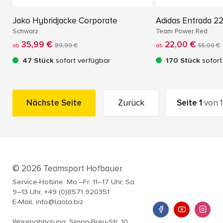
Jako Hybridjacke Corporate
Adidas Entrada 22
Schwarz
Team Power Red
35,99 €
22,00 €
ab
89,99 €
ab
55,00 €
47 Stück
sofort verfügbar
170 Stück
sofort
Nächste Seite
Zurück
Seite
1
von
1
© 2026 Teamsport Hofbauer
Service-Hotline: Mo.–Fr. 11–17 Uhr, Sa.
9–13 Uhr, +49 (0)8571 920351
E-Mail: info@laola.biz
Warenabholung: Simon-Breu-Str. 10,