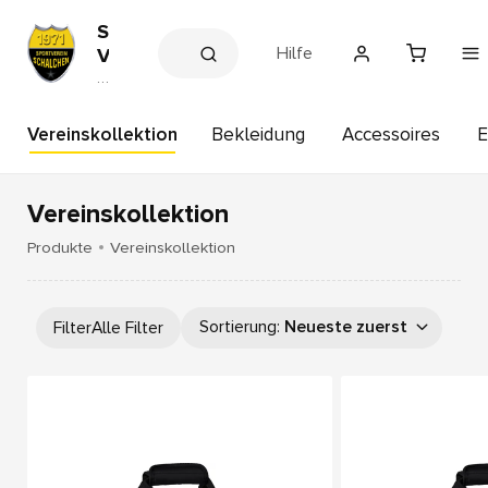
S
Hilfe
V
H
V
e
A
r
I
e
Vereinskollektion
Bekleidung
Accessoires
E
S
in
s
c
s
h
h
Vereinskollektion
a
o
p
l
Produkte
Vereinskollektion
c
h
e
Sortierung
:
Neueste zuerst
Filter
Alle Filter
n