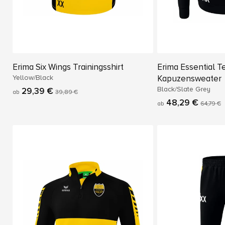
Erima Six Wings Trainingsshirt
Erima Essential 
Yellow/Black
Kapuzensweater
Black/Slate Grey
29,39 €
ab
39,89 €
48,29 €
ab
64,79 €