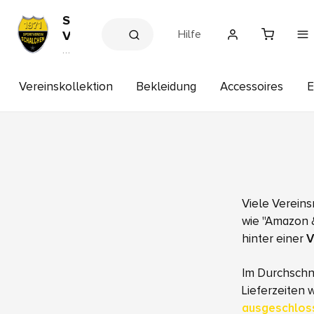
S
Hilfe
V
H
V
e
A
r
I
e
Vereinskollektion
Bekleidung
Accessoires
E
S
in
s
c
s
h
h
a
o
p
l
c
h
Viele Vereins
e
n
wie "Amazon &
hinter einer
V
Im Durchschni
Lieferzeiten
ausgeschlos