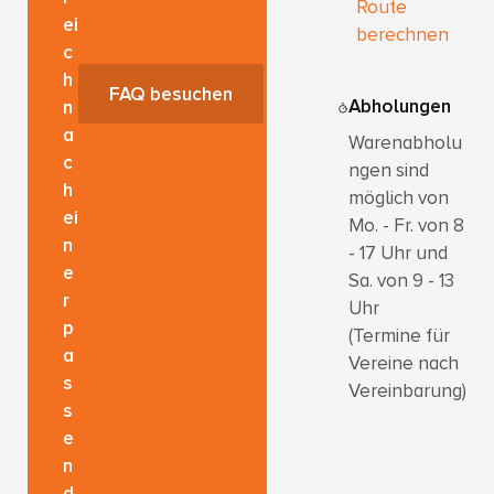
Route
ei
berechnen
c
h
FAQ besuchen
Abholungen
n
a
Warenabholu
c
ngen sind
h
möglich von
ei
Mo. - Fr. von 8
n
- 17 Uhr und
e
Sa. von 9 - 13
r
Uhr
p
(Termine für
a
Vereine nach
s
Vereinbarung)
s
e
n
d