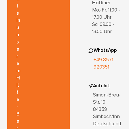
Hotline:
t
Mo.-Fr. 11.00 -
s
17.00 Uhr
in
Sa. 09.00 -
u
13.00 Uhr
n
s
e
WhatsApp
r
+49 8571
e
920351
m
H
il
Anfahrt
f
Simon-Breu-
e
Str. 10
-
84359
B
Simbach/Inn
e
Deutschland
r