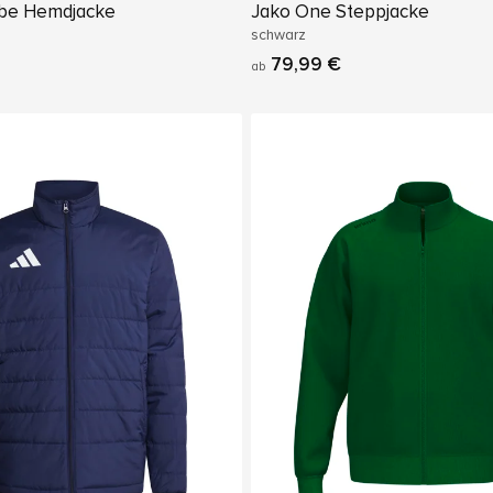
be Hemdjacke
Jako One Steppjacke
schwarz
79,99 €
ab