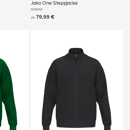
Jako One Steppjacke
marine
79,99 €
ab