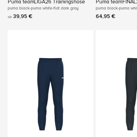
Puma teamLIGA26 Trainingshose
Puma teamFINAL2
puma black-puma white-flat dark gray
puma black-puma whi
39,95 €
64,95 €
ab