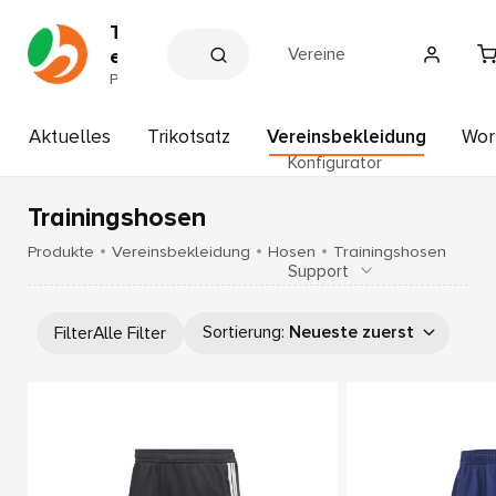
T
Vereine
e
a
P
a
m
r
s
t
Aktuelles
Trikotsatz
Vereinsbekleidung
Wor
p
n
Konfigurator
e
o
r
r
d
Trainingshosen
t
e
r
H
Produkte
Vereinsbekleidung
Hosen
Trainingshosen
V
Support
o
e
f
r
b
e
Sortierung
:
Neueste zuerst
Filter
Alle Filter
i
a
n
u
e
e
r