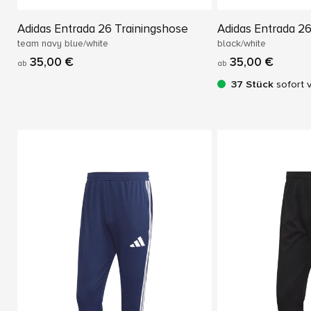
Adidas Entrada 26 Trainingshose
Adidas Entrada 26
team navy blue/white
black/white
35,00 €
35,00 €
ab
ab
37 Stück
sofort 