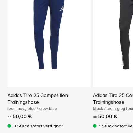
Adidas Tiro 25 Competition
Adidas Tiro 25 Co
Trainingshose
Trainingshose
team navy blue / crew blue
black / team grey fou
50,00 €
50,00 €
ab
ab
9 Stück
sofort verfügbar
1 Stück
sofort ve