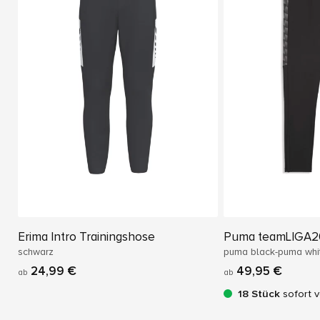
Erima Intro Trainingshose
Puma teamLIGA26
schwarz
puma black-puma whi
24,99 €
49,95 €
ab
ab
18 Stück
sofort 