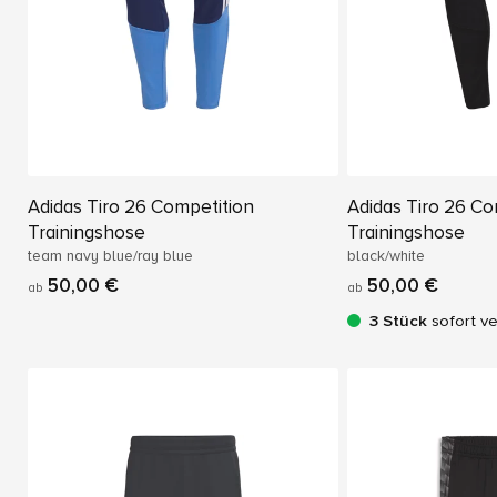
Adidas Tiro 26 Competition
Adidas Tiro 26 Co
Trainingshose
Trainingshose
team navy blue/ray blue
black/white
50,00 €
50,00 €
ab
ab
3 Stück
sofort v