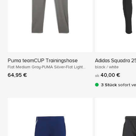
Puma teamCUP Trainingshose
Adidas Squadra 2
Flat Medium Gray-PUMA Silver-Flat Light
black / white
Gray
64,95 €
40,00 €
ab
3 Stück
sofort v