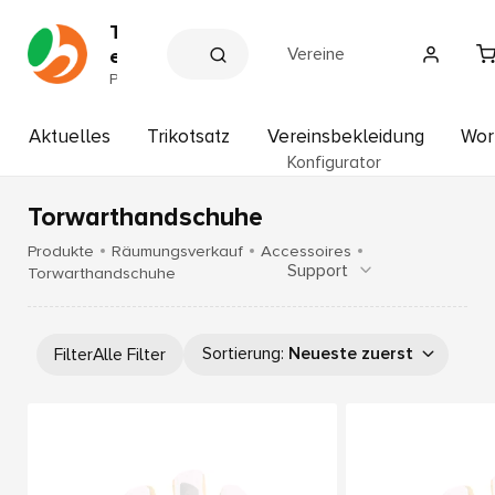
T
Vereine
e
a
P
a
m
r
s
t
Aktuelles
Trikotsatz
Vereinsbekleidung
Wor
p
n
Konfigurator
e
o
r
r
d
Torwarthandschuhe
t
e
r
H
Produkte
Räumungsverkauf
Accessoires
V
Support
o
Torwarthandschuhe
e
f
r
b
e
i
a
Sortierung
:
Neueste zuerst
Filter
Alle Filter
n
u
e
e
r