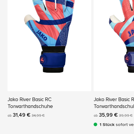
Jako River Basic RC
Jako River Basic 
Torwarthandschuhe
Torwarthandschu
31,49 €
35,99 €
ab
34,99 €
ab
39,99 €
1 Stück
sofort ve