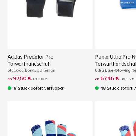
Adidas Predator Pro
Puma Ultra Pro 
Torwarthandschuh
Torwarthandschu
black/carbon/lucid lemon
Ultra Blue-Glowing R
97,50 €
67,46 €
ab
130,00 €
ab
89,95 €
8 Stück
sofort verfügbar
18 Stück
sofort 