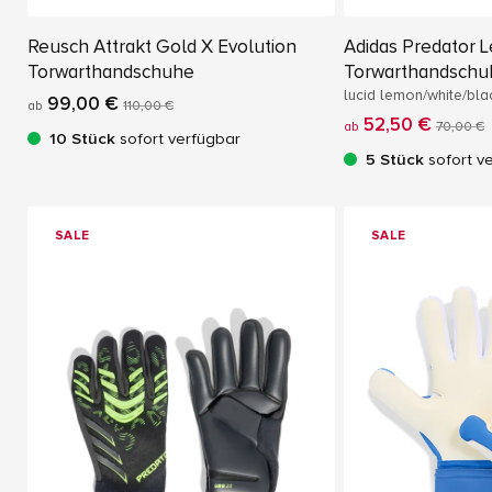
Reusch Attrakt Gold X Evolution
Adidas Predator 
Torwarthandschuhe
Torwarthandschu
lucid lemon/white/bla
99,00 €
ab
110,00 €
52,50 €
ab
70,00 €
10 Stück
sofort verfügbar
5 Stück
sofort v
SALE
SALE