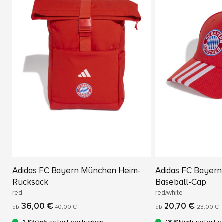
Adidas FC Bayern München Heim-
Adidas FC Bayer
Rucksack
Baseball-Cap
red
red/white
36,00 €
20,70 €
ab
40,00 €
ab
23,00 €
1 Stück
sofort verfügbar
13 Stück
sofort v