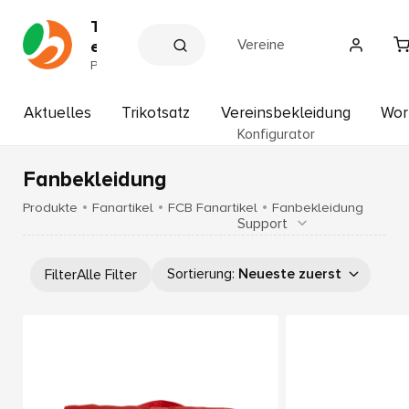
T
Vereine
e
a
P
a
m
r
s
t
Aktuelles
Trikotsatz
Vereinsbekleidung
Wor
p
n
Konfigurator
e
o
r
r
d
Fanbekleidung
t
e
r
H
Produkte
Fanartikel
FCB Fanartikel
Fanbekleidung
V
Support
o
e
f
r
b
e
Sortierung
:
Neueste zuerst
Filter
Alle Filter
i
a
n
u
e
e
r