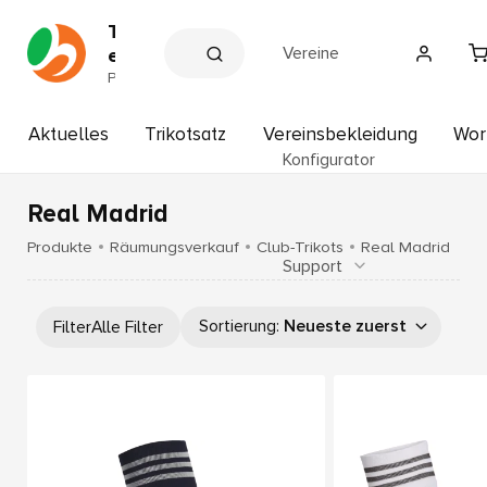
T
Vereine
e
a
P
a
m
r
s
t
Aktuelles
Trikotsatz
Vereinsbekleidung
Wor
p
n
Konfigurator
e
o
r
r
d
Real Madrid
t
e
r
H
Produkte
Räumungsverkauf
Club-Trikots
Real Madrid
V
Support
o
e
f
r
b
e
Sortierung
:
Neueste zuerst
Filter
Alle Filter
i
a
n
u
e
e
r