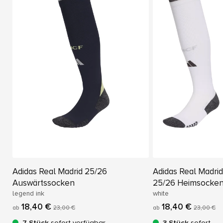
Adidas Real Madrid 25/26
Adidas Real Madri
Auswärtssocken
25/26 Heimsocke
legend ink
white
18,40 €
18,40 €
ab
23,00 €
ab
23,00 €
7 Stück
sofort verfügbar
3 Stück
sofort