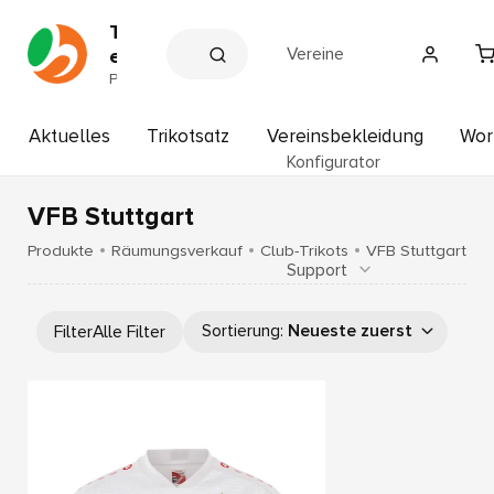
T
Vereine
e
a
P
a
m
r
s
t
Aktuelles
Trikotsatz
Vereinsbekleidung
Wor
p
n
Konfigurator
e
o
r
r
d
VFB Stuttgart
t
e
r
H
Produkte
Räumungsverkauf
Club-Trikots
VFB Stuttgart
V
Support
o
e
f
r
b
e
Sortierung
:
Neueste zuerst
Filter
Alle Filter
i
a
n
u
e
e
r