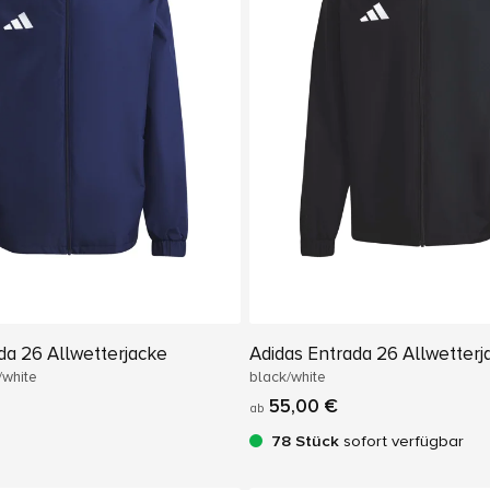
da 26 Allwetterjacke
Adidas Entrada 26 Allwetterj
/white
black/white
55,00 €
ab
78 Stück
sofort verfügbar