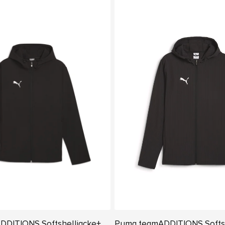
DITIONS Softshelljacke+
Puma teamADDITIONS Softsh