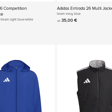
26 Competition
Adidas Entrada 26 Multi Jack
ke
team navy blue
/team light blue/white
35,00 €
ab