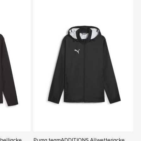
elljacke
Puma teamADDITIONS Allwetterjacke