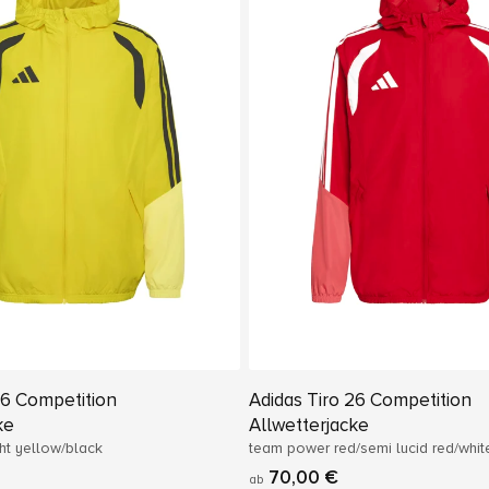
26 Competition
Adidas Tiro 26 Competition
ke
Allwetterjacke
ht yellow/black
team power red/semi lucid red/whit
70,00 €
ab