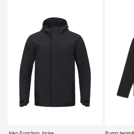
Jako Function Jacke
Puma teamAD