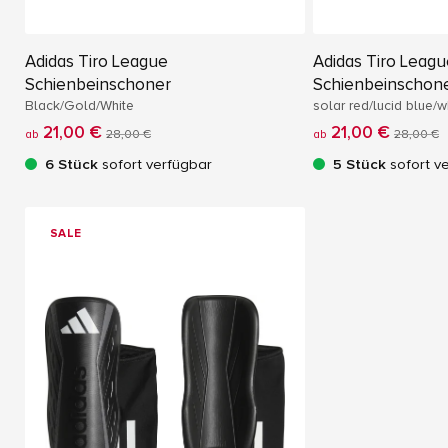
Adidas Tiro League
Adidas Tiro Leag
Schienbeinschoner
Schienbeinschon
Black/Gold/White
solar red/lucid blue/w
21,00 €
21,00 €
ab
28,00 €
ab
28,00 €
6 Stück
sofort verfügbar
5 Stück
sofort v
SALE