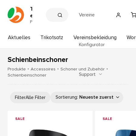
T
Vereine
e
a
P
a
m
r
s
t
Aktuelles
Trikotsatz
Vereinsbekleidung
Wor
p
n
Konfigurator
e
o
r
r
d
Schienbeinschoner
t
e
r
H
Produkte
Accessoires
Schoner und Zubehör
V
Support
o
Schienbeinschoner
e
f
r
b
e
i
a
Sortierung
:
Neueste zuerst
Filter
Alle Filter
n
u
e
e
r
SALE
SALE