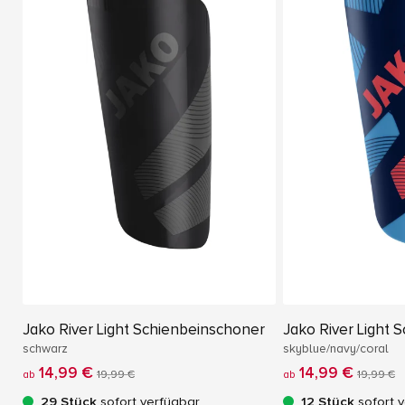
Jako River Light Schienbeinschoner
Jako River Light 
schwarz
skyblue/navy/coral
14,99 €
14,99 €
ab
19,99 €
ab
19,99 €
29 Stück
sofort verfügbar
12 Stück
sofort 