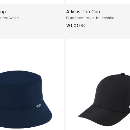
Cap
Adidas Tiro Cap
 red/white
Blue/team royal blue/white
20,00 €