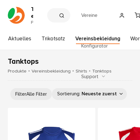
T
Vereine
e
a
P
a
m
r
s
t
Aktuelles
Trikotsatz
Vereinsbekleidung
Wor
p
n
Konfigurator
e
o
r
r
d
Tanktops
t
e
r
H
Produkte
Vereinsbekleidung
Shirts
Tanktops
V
Support
o
e
f
r
b
e
Sortierung
:
Neueste zuerst
Filter
Alle Filter
i
a
n
u
e
e
r