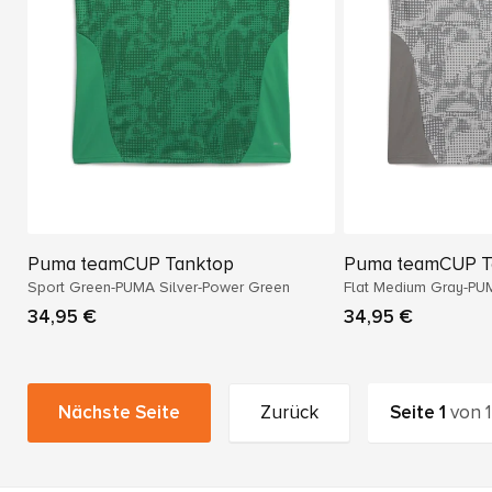
Puma teamCUP Tanktop
Puma teamCUP T
Sport Green-PUMA Silver-Power Green
Flat Medium Gray-PUMA
Gray
34,95 €
34,95 €
Nächste Seite
Zurück
Seite
1
von
1