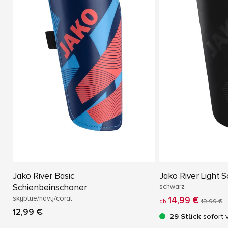
Jako River Basic
Jako River Light 
Schienbeinschoner
schwarz
skyblue/navy/coral
14,99 €
ab
19,99 €
12,99 €
29 Stück
sofort 