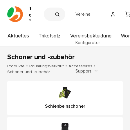
T
Vereine
e
a
P
a
m
r
s
t
Aktuelles
Trikotsatz
Vereinsbekleidung
Wor
p
n
Konfigurator
e
o
r
r
d
Schoner und -zubehör
t
e
r
H
Produkte
Räumungsverkauf
Accessoires
V
Support
o
Schoner und -zubehör
e
f
r
b
e
i
a
n
u
e
e
Schienbeinschoner
r