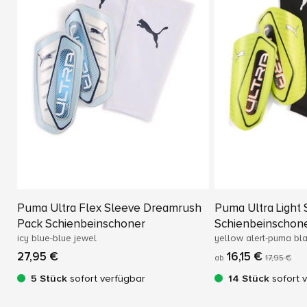
Puma Ultra Flex Sleeve Dreamrush
Puma Ultra Light
Pack Schienbeinschoner
Schienbeinschon
icy blue-blue jewel
yellow alert-puma bl
27,95 €
16,15 €
ab
17,95 €
5 Stück
sofort verfügbar
14 Stück
sofort 