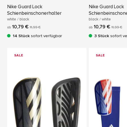
Nike Guard Lock
Nike Guard Lock
Schienbeinschonerhalter
Schienbeinschone
white / black
black / white
10,79 €
10,79 €
ab
11,99 €
ab
11,99 €
14 Stück
sofort verfügbar
3 Stück
sofort v
SALE
SALE