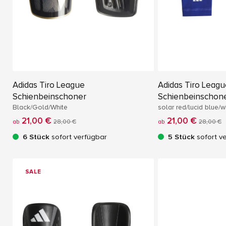
Adidas Tiro League
Adidas Tiro Leag
Schienbeinschoner
Schienbeinschon
Black/Gold/White
solar red/lucid blue/w
21,00 €
21,00 €
ab
28,00 €
ab
28,00 €
6 Stück
sofort verfügbar
5 Stück
sofort v
SALE