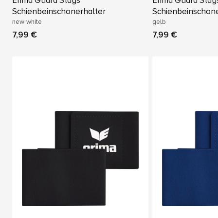
Erima Guard Stays
Erima Guard Stay
Schienbeinschonerhalter
Schienbeinschone
new white
gelb
7,99 €
7,99 €