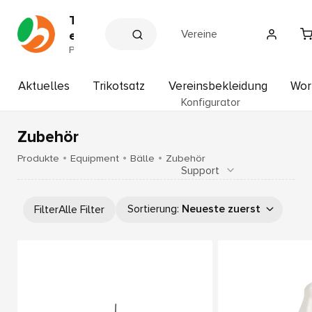
T
Vereine
e
a
P
a
m
r
s
t
Aktuelles
Trikotsatz
Vereinsbekleidung
Wor
p
n
Konfigurator
e
o
r
r
d
Zubehör
t
e
r
H
Produkte
Equipment
Bälle
Zubehör
V
Support
o
e
f
r
b
e
Sortierung
:
Neueste zuerst
Filter
Alle Filter
i
a
n
u
e
e
r