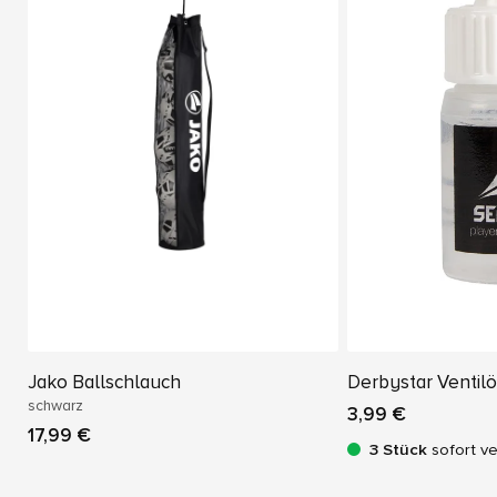
Jako Ballschlauch
Derbystar Ventilö
schwarz
3,99 €
17,99 €
3 Stück
sofort v