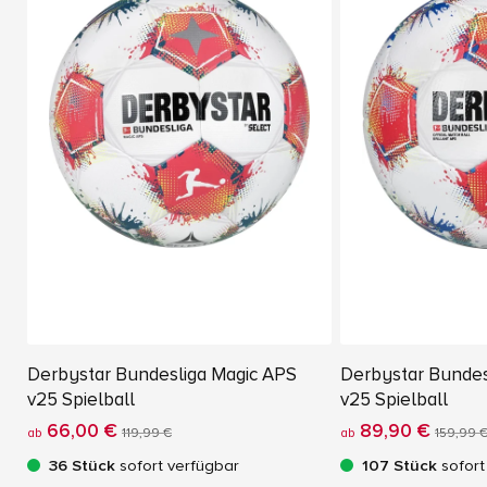
Derbystar Bundesliga Magic APS
Derbystar Bundesl
v25 Spielball
v25 Spielball
66,00 €
89,90 €
ab
119,99 €
ab
159,99 
36 Stück
sofort verfügbar
107 Stück
sofort