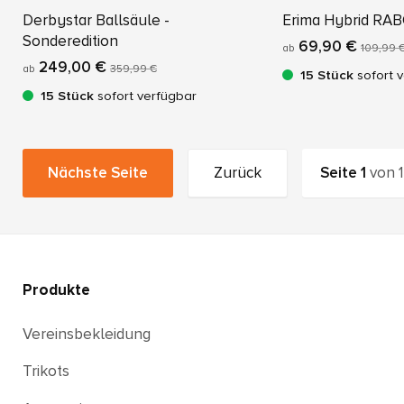
Derbystar Ballsäule -
Erima Hybrid RAB
Sonderedition
69,90 €
ab
109,99 
249,00 €
ab
359,99 €
15 Stück
sofort 
15 Stück
sofort verfügbar
Nächste Seite
Zurück
Seite
1
von
1
Produkte
Vereinsbekleidung
Trikots