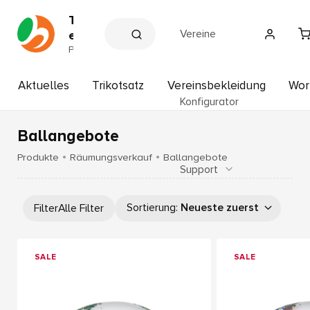
T
Vereine
e
a
P
a
m
r
s
t
Aktuelles
Trikotsatz
Vereinsbekleidung
Wor
p
n
Konfigurator
e
o
r
r
d
Ballangebote
t
e
r
H
Produkte
Räumungsverkauf
Ballangebote
V
Support
o
e
f
r
b
e
Sortierung
:
Neueste zuerst
Filter
Alle Filter
i
a
n
u
e
e
SALE
SALE
r