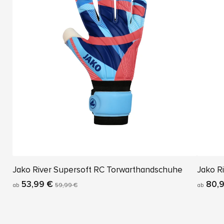
Jako River Supersoft RC Torwarthandschuhe
Jako R
53,99 €
80,9
ab
59,99 €
ab