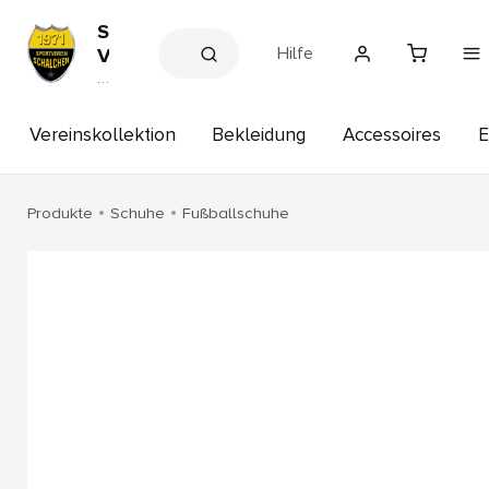
S
Hilfe
V
H
V
e
A
r
I
e
Vereinskollektion
Bekleidung
Accessoires
E
S
in
s
c
s
h
h
Produkte
Schuhe
Fußballschuhe
a
o
p
l
c
h
e
n