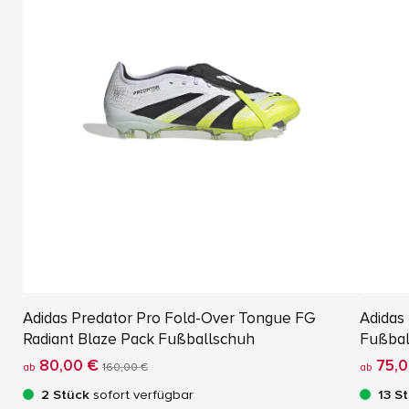
Adidas Predator Pro Fold-Over Tongue FG
Adidas
Radiant Blaze Pack Fußballschuh
Fußbal
80,00 €
75,0
ab
160,00 €
ab
2 Stück
sofort verfügbar
13 S