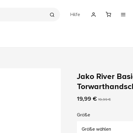
Hilfe
Jako River Basi
Torwarthandsc
19,99 €
19,99 €
Größe
Größe wählen