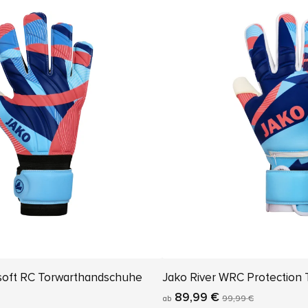
soft RC Torwarthandschuhe
Jako River WRC Protection
89,99 €
ab
99,99 €