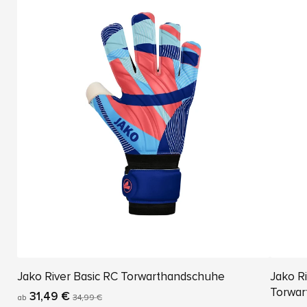
Jako River Basic RC Torwarthandschuhe
Jako Ri
Torwar
31,49 €
ab
34,99 €